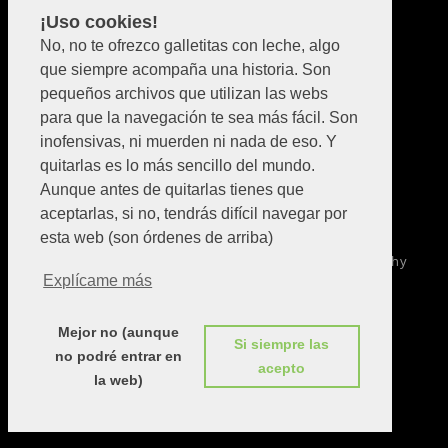
¡Uso cookies!
No, no te ofrezco galletitas con leche, algo
[learn_press_profile]
que siempre acompaña una historia. Son
pequeños archivos que utilizan las webs
para que la navegación te sea más fácil. Son
inofensivas, ni muerden ni nada de eso. Y
quitarlas es lo más sencillo del mundo.
Aunque antes de quitarlas tienes que
Instagram
TikTok
Spotify
YouTube
aceptarlas, si no, tendrás difícil navegar por
esta web (son órdenes de arriba)
Copyright © 2026
Gorka González
|
Bold Photography
Explícame más
Blocks By Catch Themes
Mejor no (aunque
Si siempre las
no podré entrar en
acepto
la web)