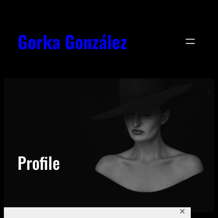
Saltar
al
Gorka González
contenido
Profile
✕